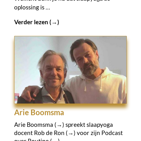
oplossing is …
Verder lezen (→
)
Arie Boomsma
Arie Boomsma (→)
spreekt slaapyoga
docent
Rob de Ron (→)
voor zijn
Podcast
over Routine (→)