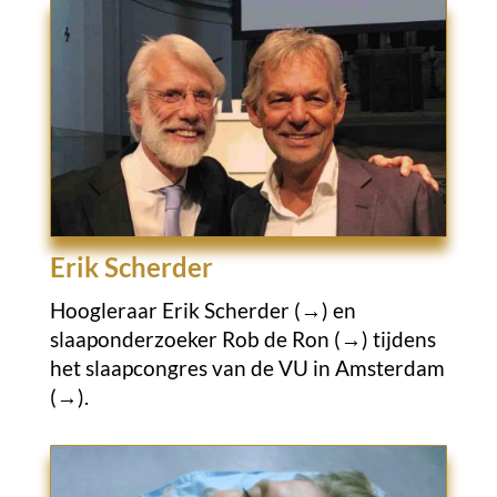
Erik Scherder
Hoogleraar
Erik Scherder (→)
en
slaaponderzoeker
Rob de Ron (→)
tijdens
het slaapcongres van de
VU in Amsterdam
(→).